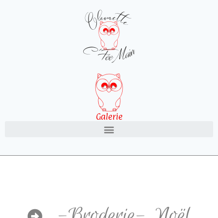
Galerie
-Broderie-
,
Noël