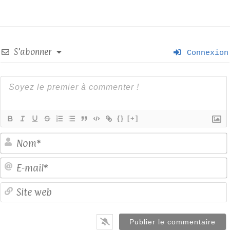
S’abonner
Connexion
{}
[+]
E
S