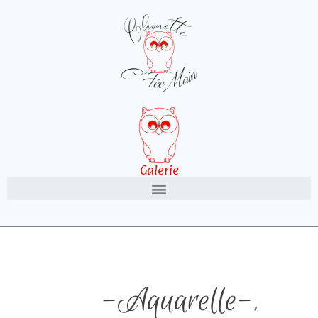
Galerie
-Aquarelle-
,