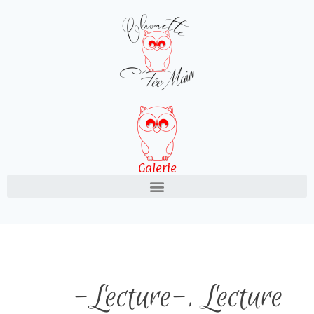
Galerie
-Lecture-
,
Lecture