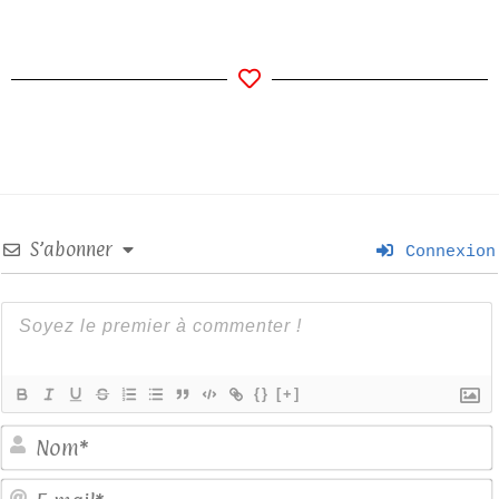
S’abonner
Connexion
{}
[+]
E