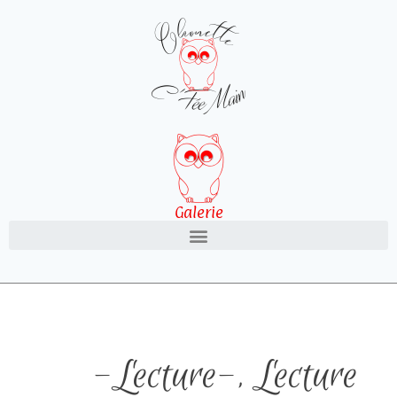
Galerie
-Lecture-
,
Lecture