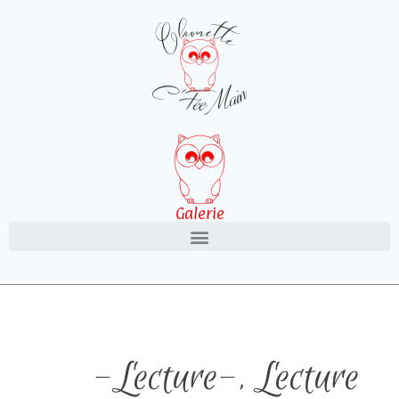
Galerie
-Lecture-
,
Lecture