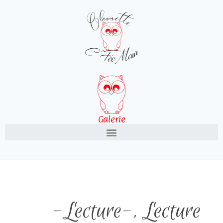
Galerie
-Lecture-
,
Lecture