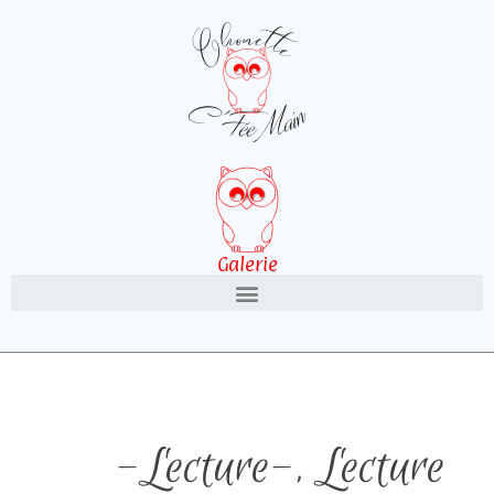
Galerie
-Lecture-
,
Lecture