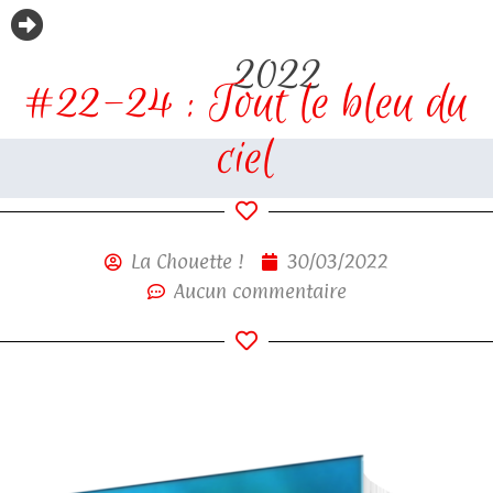
2022
#22-24 : Tout le bleu du
ciel
La Chouette !
30/03/2022
Aucun commentaire