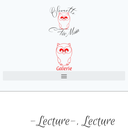
Galerie
-Lecture-
,
Lecture