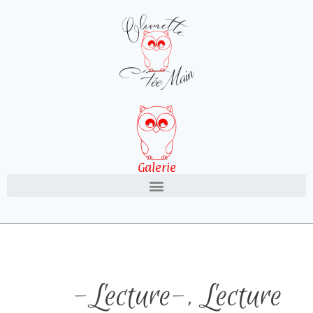
Galerie
-Lecture-
,
Lecture