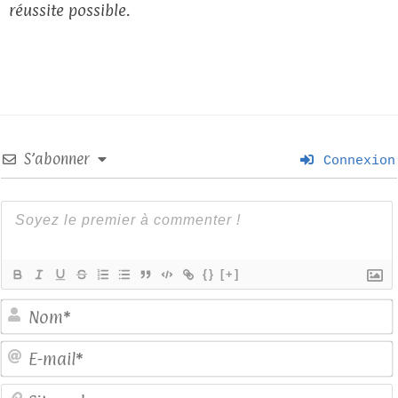
réussite possible.
S’abonner
Connexion
{}
[+]
E
S