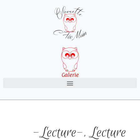
Galerie
-Lecture-
,
Lecture