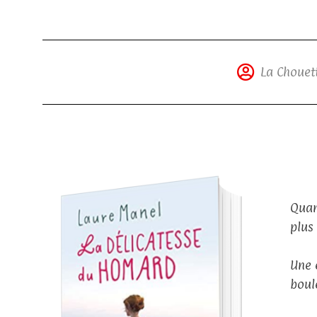
La Chouett
Quan
plus 
Une 
boul