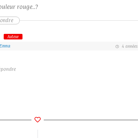
uleur rouge..?
ondre
Auteur
Emma
4 années 
épondre