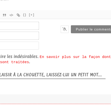
{}
[+]
Nom*
E-
mail*
Site
web
ire les indésirables.
En savoir plus sur la façon dont
.
sont traitées
AISIR À LA CHOUETTE, LAISSEZ-LUI UN PETIT MOT...