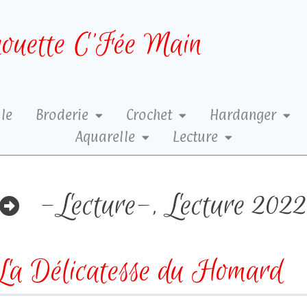
ouette C’Fée Main
le
Broderie
Crochet
Hardanger
Aquarelle
Lecture
-Lecture-
,
Lecture 202
La Délicatesse du Homard