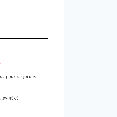
l
rds pour ne former
ouvant et