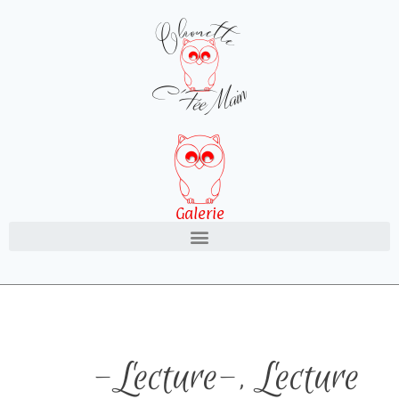
Galerie
-Lecture-
,
Lecture