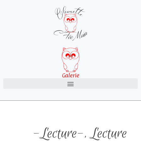
Galerie
-Lecture-
,
Lecture