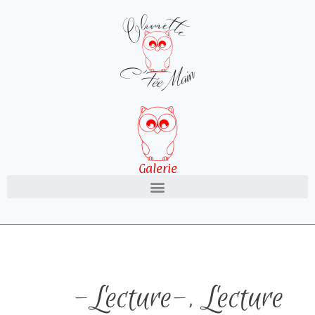
Galerie
-Lecture-
,
Lecture