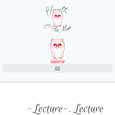
Galerie
-Lecture-
,
Lecture