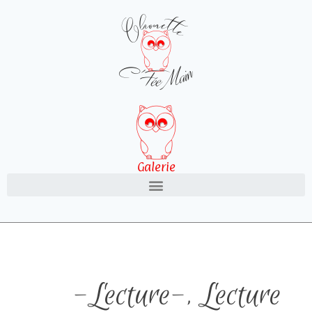
Galerie
-Lecture-
,
Lecture