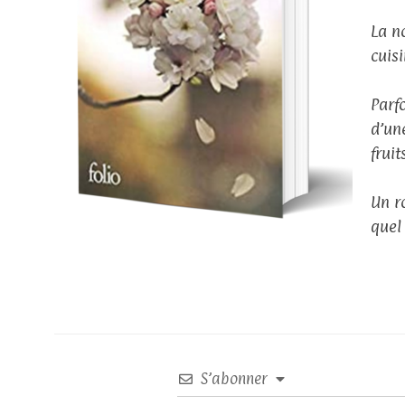
La no
cuis
Parf
d’un
frui
Un r
quel
S’abonner