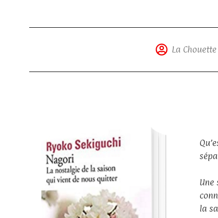
La Chouette 
Qu’e
sépa
Une 
conn
la s