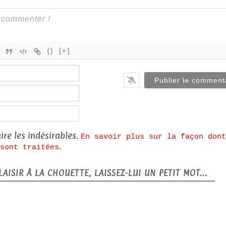
{}
[+]
Nom*
E-
mail*
Site
web
ire les indésirables.
En savoir plus sur la façon dont
.
sont traitées
AISIR À LA CHOUETTE, LAISSEZ-LUI UN PETIT MOT...