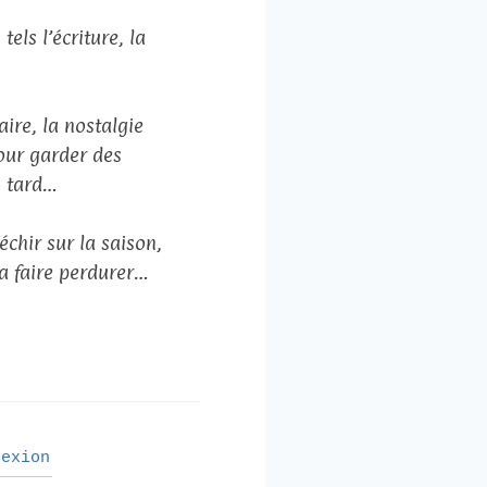
els l’écriture, la
ire, la nostalgie
our garder des
s tard…
chir sur la saison,
la faire perdurer…
exion