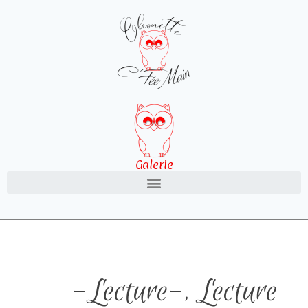
Galerie
-Lecture-
,
Lecture