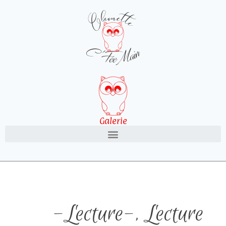
Galerie
-Lecture-
,
Lecture