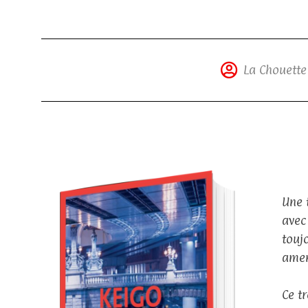
La Chouette
Une 
avec
touj
amen
Ce t