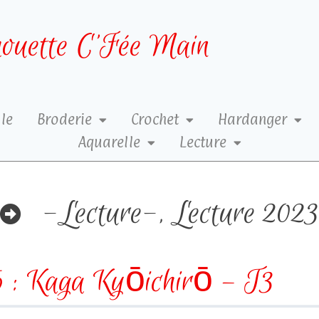
ouette C’Fée Main
le
Broderie
Crochet
Hardanger
Aquarelle
Lecture
-Lecture-
,
Lecture 202
 : Kaga Kyōichirō – T3