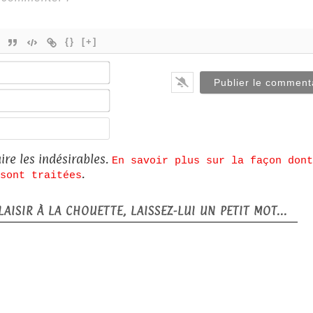
{}
[+]
Nom*
E-
mail*
Site
web
ire les indésirables.
En savoir plus sur la façon dont
.
sont traitées
AISIR À LA CHOUETTE, LAISSEZ-LUI UN PETIT MOT...