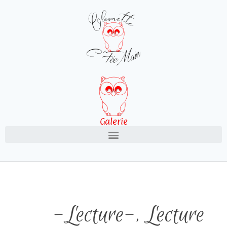
Galerie
-Lecture-
,
Lecture