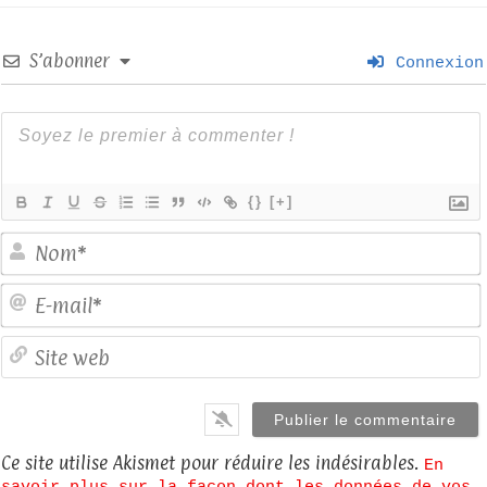
S’abonner
Connexion
{}
[+]
E
S
Ce site utilise Akismet pour réduire les indésirables.
En
savoir plus sur la façon dont les données de vos