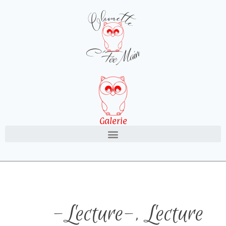
Galerie
-Lecture-
,
Lecture