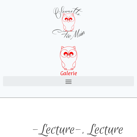
Galerie
-Lecture-
,
Lecture