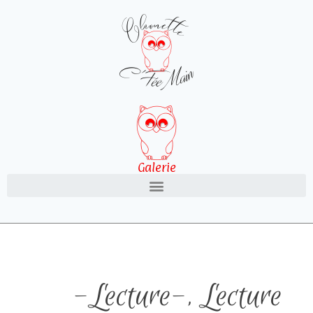
Galerie
-Lecture-
,
Lecture