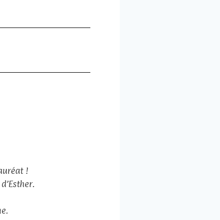
auréat !
 d’Esther.
me.