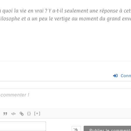
 quoi la vie en vrai ? Y a-t-il seulement une réponse à ce
losophe et a un peu le vertige au moment du grand envo
Conn
{}
[+]
Nom*