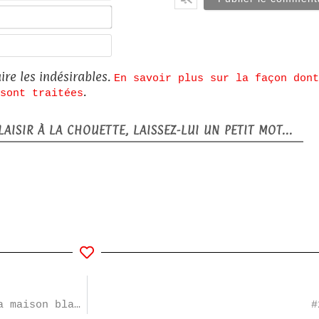
E-
mail*
Site
web
ire les indésirables.
En savoir plus sur la façon dont
.
sont traitées
AISIR À LA CHOUETTE, LAISSEZ-LUI UN PETIT MOT...
#24-080 : Le feu et la fureur : Trump à la maison blanche
#