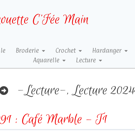
ouette C’Fée Main
le
Broderie
Crochet
Hardanger
Aquarelle
Lecture
-Lecture-
,
Lecture 202
1 : Café Marble – T1