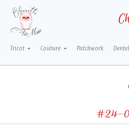
Ch
Tricot
Couture
Patchwork
Dentel
#24-09