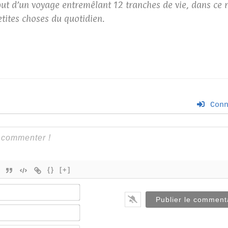
but d’un voyage entremêlant 12 tranches de vie, dans ce
etites choses du quotidien.
Conn
{}
[+]
Nom*
E-
mail*