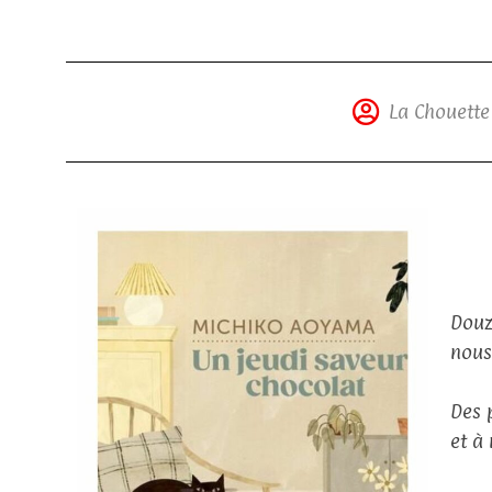
La Chouette
Douz
nous
Des 
et à