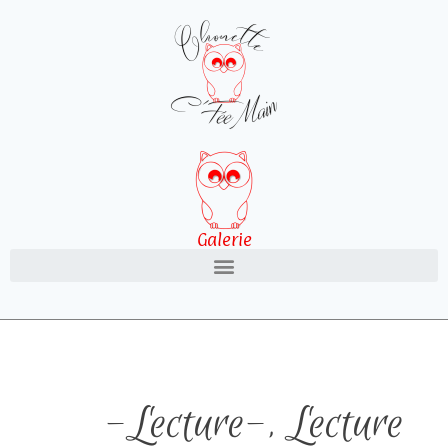
Galerie
-Lecture-
,
Lecture