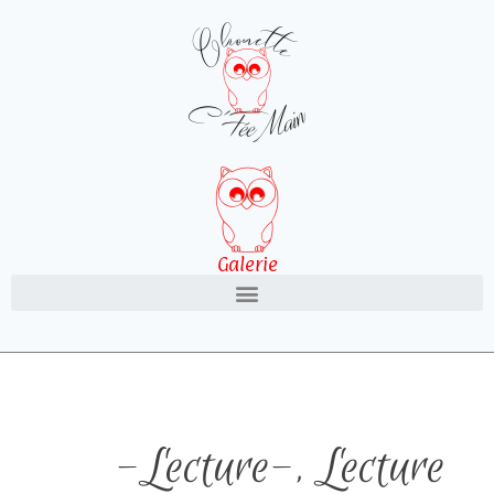
Galerie
-Lecture-
,
Lecture