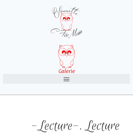
Galerie
-Lecture-
,
Lecture