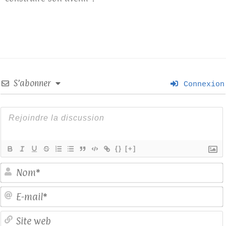
S’abonner
Connexion
{}
[+]
E
S