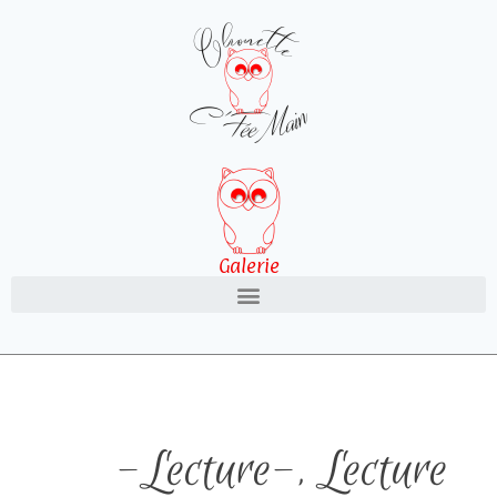
Galerie
-Lecture-
,
Lecture