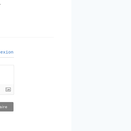
.
exion