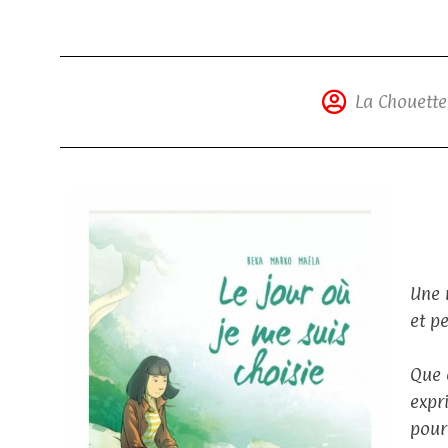
La Chouette
Une 
et p
Que 
expr
pour