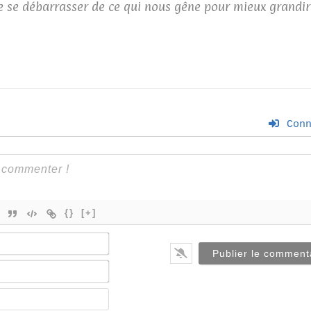
de se débarrasser de ce qui nous gêne pour mieux grandir
Conn
{}
[+]
Nom*
E-
mail*
Site
web