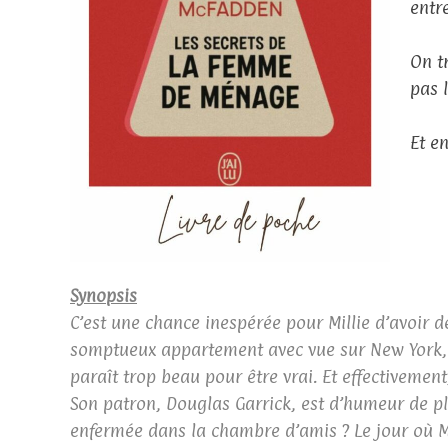
entre
On t
pas 
Et en
Synopsis
C’est une chance inespérée pour Millie d’avoir 
somptueux appartement avec vue sur New York, e
paraît trop beau pour être vrai. Et effectivem
Son patron, Douglas Garrick, est d’humeur de p
enfermée dans la chambre d’amis ? Le jour où Mi