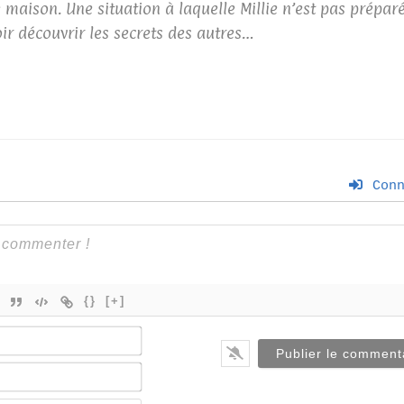
maison. Une situation à laquelle Millie n’est pas préparé
oir découvrir les secrets des autres…
Conn
{}
[+]
Nom*
E-
mail*