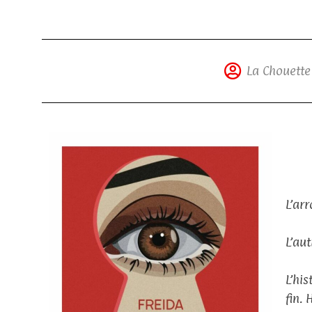
La Chouette
L’ar
L’au
L’hi
fin.