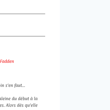
cFadden
oin s’en faut…
leine du début à la
s. Alors dès qu’elle