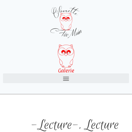
Galerie
-Lecture-
,
Lecture