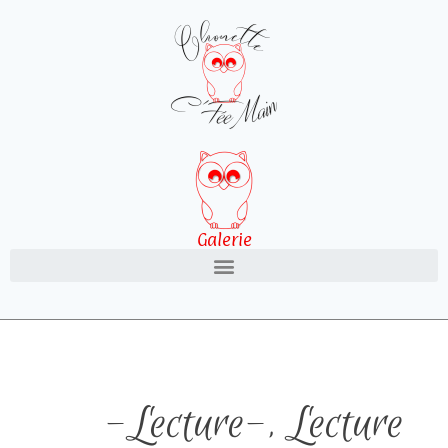
Galerie
-Lecture-
,
Lecture