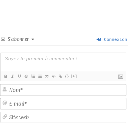
S’abonner
Connexion
{}
[+]
E
S