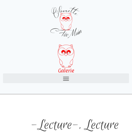
Galerie
-Lecture-
,
Lecture