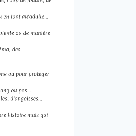
le, coup de foudre, de
ou en tant qu’adulte…
iolente ou de manière
inéma, des
même ou pour protéger
e sang ou pas…
rales, d’angoisses…
pre histoire mais qui