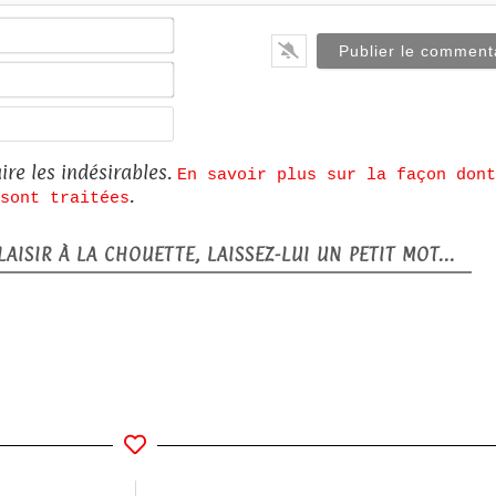
Nom*
E-
mail*
Site
web
ire les indésirables.
En savoir plus sur la façon dont
.
sont traitées
AISIR À LA CHOUETTE, LAISSEZ-LUI UN PETIT MOT...