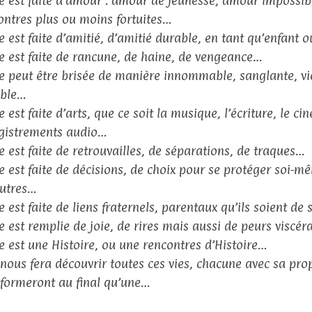
ie est faite d’amour : amour de jeunesse, amour impossib
ontres plus ou moins fortuites…
ie est faite d’amitié, d’amitié durable, en tant qu’enfant 
ie est faite de rancune, de haine, de vengeance…
ie peut être brisée de manière innommable, sanglante, v
ible…
e est faite d’arts, que ce soit la musique, l’écriture, le c
gistrements audio…
ie est faite de retrouvailles, de séparations, de traques…
ie est faite de décisions, de choix pour se protéger soi-
autres…
ie est faite de liens fraternels, parentaux qu’ils soient d
ie est remplie de joie, de rires mais aussi de peurs viscé
ie est une Histoire, ou une rencontres d’Histoire…
 nous fera découvrir toutes ces vies, chacune avec sa pro
 formeront au final qu’une…