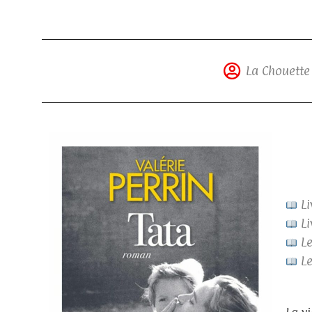
La Chouette
Li
Li
Le
Le