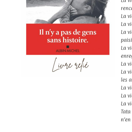
La v
renc
La v
La v
La v
pais
La vi
enre
La v
La v
les 
La v
La v
La v
Tata
n’en