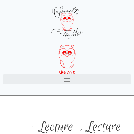
Galerie
-Lecture-
,
Lecture