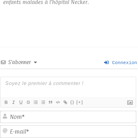
enfants malades à l’hôpital Necker.
S’abonner
Connexion
{}
[+]
E