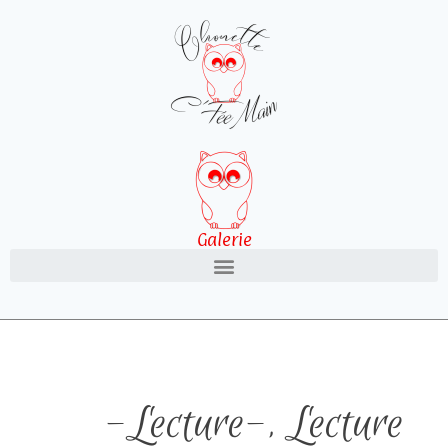
Galerie
-Lecture-
,
Lecture