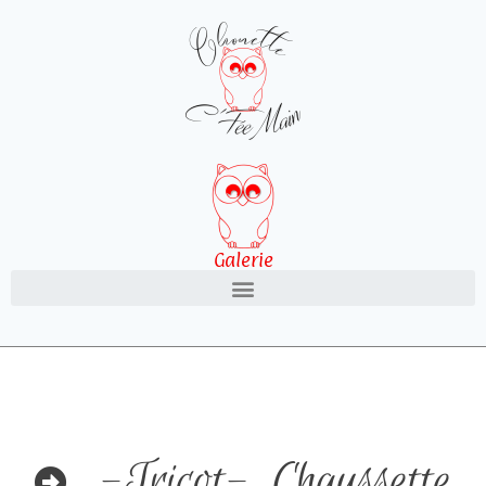
Galerie
-Tricot-
,
Chaussette