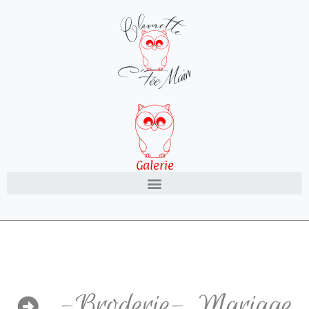
Galerie
-Broderie-
,
Mariage