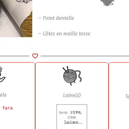
– Point dentelle
– Côtes en maille torse
èle
Laine(s)
T
 Tara