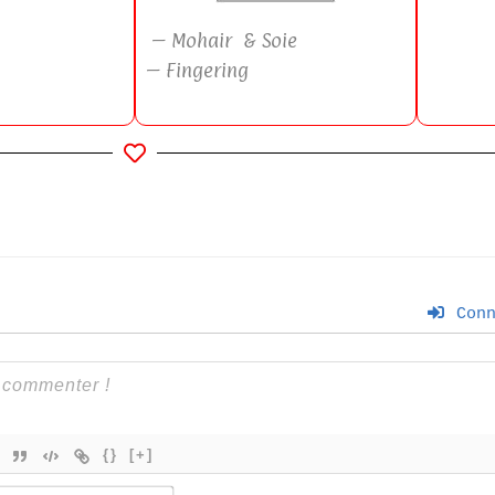
– Mohair & Soie
– Fingering
Conn
{}
[+]