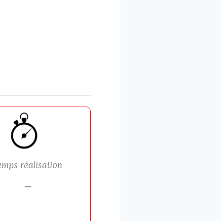
emps réalisation
—