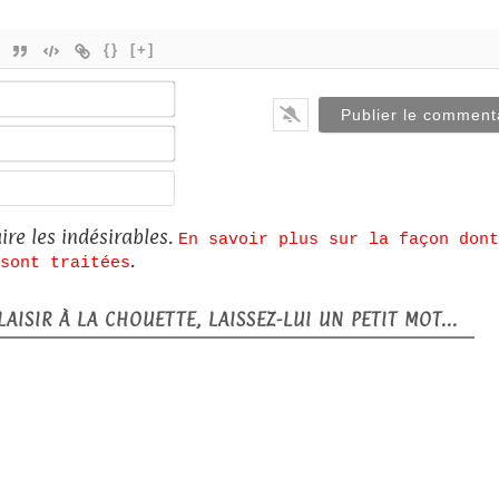
{}
[+]
Nom*
E-
mail*
Site
web
ire les indésirables.
En savoir plus sur la façon dont
.
sont traitées
AISIR À LA CHOUETTE, LAISSEZ-LUI UN PETIT MOT...