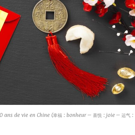
0 ans de vie en Chine (幸福 : bonheur – 喜悦 : joie – 运气 : 