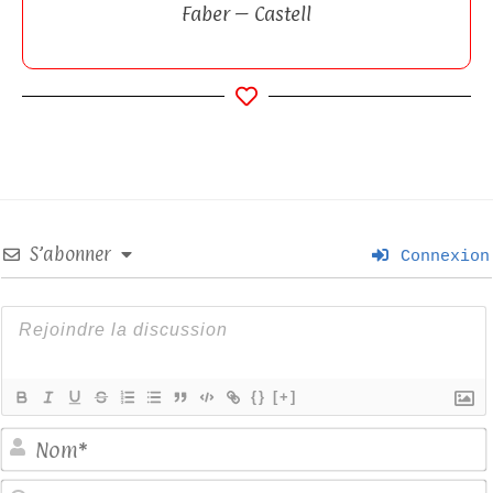
Faber – Castell
S’abonner
Connexion
{}
[+]
E