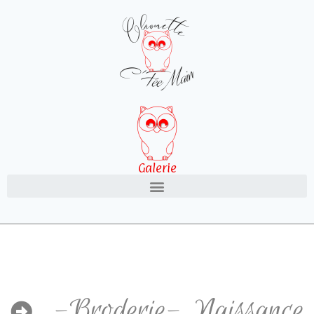
Galerie
-Broderie-
,
Naissance