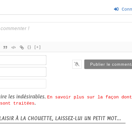
Conn
{}
[+]
Nom*
E-
mail*
Site
web
ire les indésirables.
En savoir plus sur la façon dont
.
sont traitées
AISIR À LA CHOUETTE, LAISSEZ-LUI UN PETIT MOT...