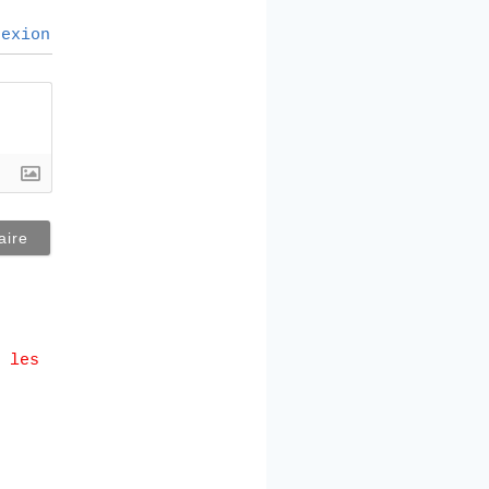
exion
 les