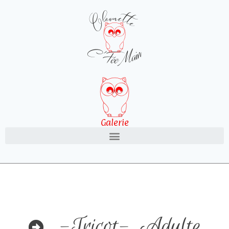
Galerie
-Tricot-
,
Adulte