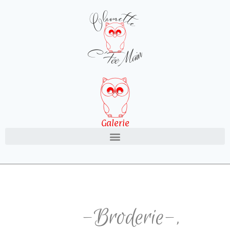
Galerie
-Broderie-
,