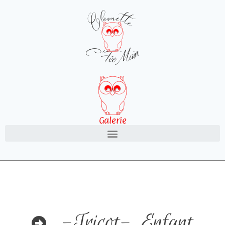
Galerie
-Tricot-
,
Enfant