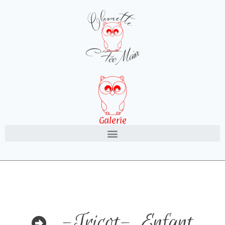
Galerie
-Tricot-
,
Enfant