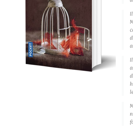
I
M
c
d
a
I
a
d
h
l
M
n
f