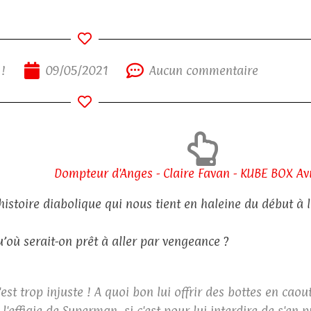
 !
09/05/2021
Aucun commentaire
Dompteur d'Anges - Claire Favan - KUBE BOX Av
histoire diabolique qui nous tient en haleine du début à la
u’où serait-on prêt à aller par vengeance ?
'est trop injuste ! A quoi bon lui offrir des bottes en cao
 l'effigie de Superman, si c'est pour lui interdire de s'en pr