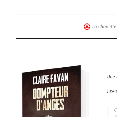
La Chouette
Une 
Jusq
C
à