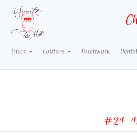
Ch
Tricot
Couture
Patchwork
Dentel
#21-1